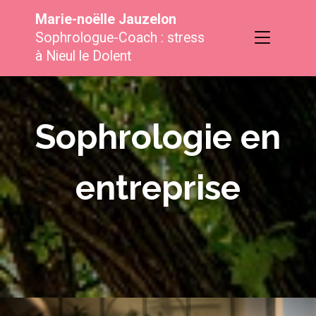
Marie-noëlle Jauzelon
Sophrologue-Coach : stress
à Nieul le Dolent
Sophrologie en
entreprise